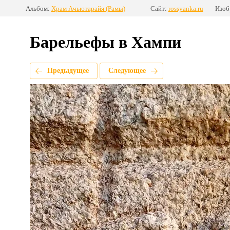
Альбом:
Храм Ачьютарайя (Рамы)
Сайт:
rossyanka.ru
Изоб
Барельефы в Хампи
Предыдущее
Следующее