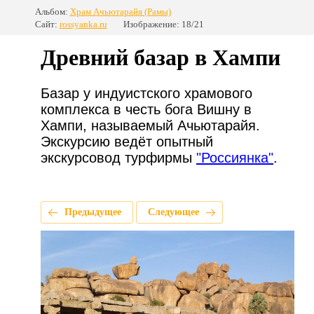
Альбом:
Храм Ачьютарайя (Рамы)
Сайт:
rossyanka.ru
Изображение: 18/21
Древний базар в Хампи
Базар у индуистского храмового
комплекса в честь бога Вишну в
Хампи, называемый Ачьютарайя.
Экскурсию ведёт опытный
экскурсовод турфирмы
"Россиянка"
.
Предыдущее
Следующее