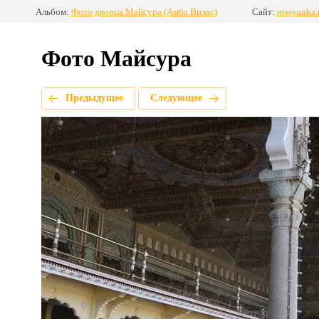
Альбом:
Фото дворца Майсура (Амба Вилас)
Сайт:
rossyanka.
Фото Майсура
Предыдущее
Следующее