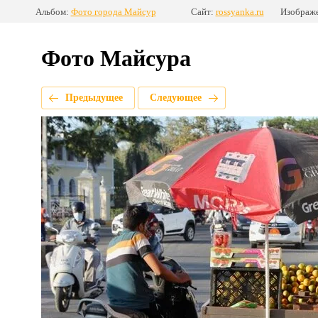
Альбом:
Фото города Майсур
Сайт:
rossyanka.ru
Изображе
Фото Майсура
Предыдущее
Следующее