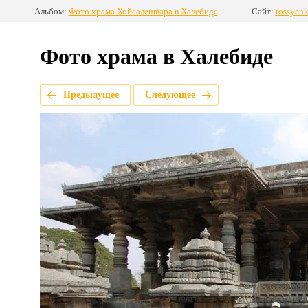
Альбом:
Фото храма Хойсалешвара в Халебиде
Сайт:
rossyank
Фото храма в Халебиде
Предыдущее
Следующее