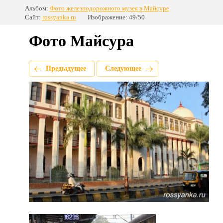
Альбом:
Фото железнодорожного музея в Майсуре
Сайт:
rossyanka.ru
Изображение: 49/50
Фото Майсура
Предыдущее
Следующее