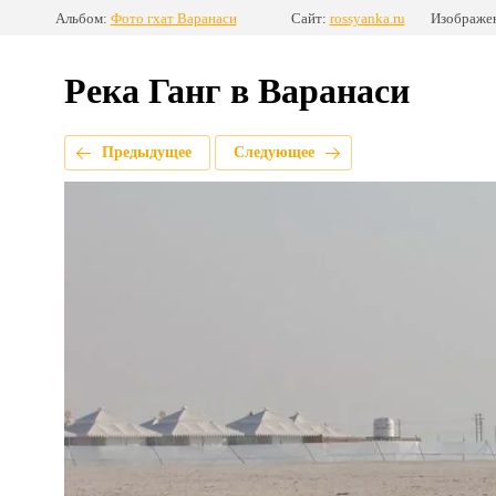
Альбом:
Фото гхат Варанаси
Сайт:
rossyanka.ru
Изображен
Река Ганг в Варанаси
Предыдущее
Следующее